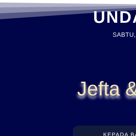
UND
SABTU,
Jefta 
KEPADA B