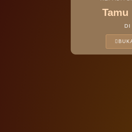
Tamu
DI
BUK