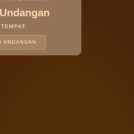
 Undangan
 TEMPAT.
A UNDANGAN