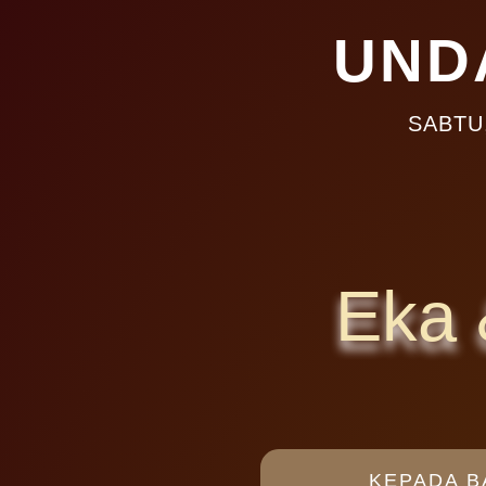
UND
SABTU,
Eka 
KEPADA B