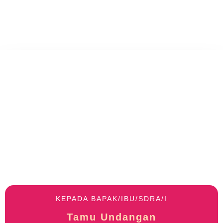
Undangan
SABTU, 18 JANUARI 2025
Rima & Prastian
KEPADA BAPAK/IBU/SDRA/I
Tamu Undangan