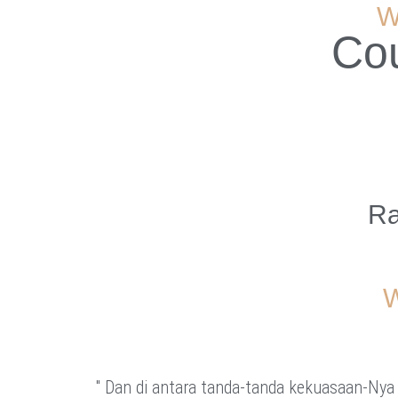
W
Co
Ra
W
" Dan di antara tanda-tanda kekuasaan-Nya