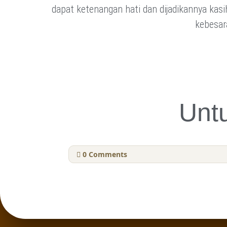
dapat ketenangan hati dan dijadikannya kas
kebesara
Unt
0
Comments