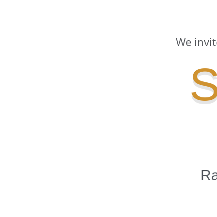
We invit
S
Ra